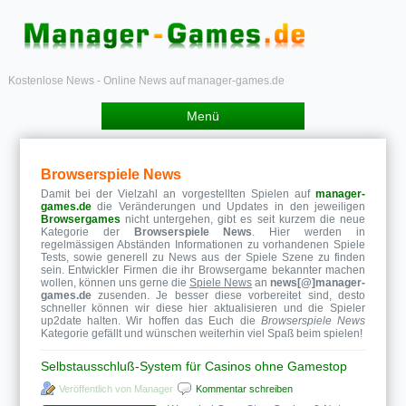
Kostenlose News - Online News auf manager-games.de
Menü
Browserspiele News
Damit bei der Vielzahl an vorgestellten Spielen auf
manager-
games.de
die Veränderungen und Updates in den jeweiligen
Browsergames
nicht untergehen, gibt es seit kurzem die neue
Kategorie der
Browserspiele News
. Hier werden in
regelmässigen Abständen Informationen zu vorhandenen Spiele
Tests, sowie generell zu News aus der Spiele Szene zu finden
sein. Entwickler Firmen die ihr Browsergame bekannter machen
wollen, können uns gerne die
Spiele News
an
news[@]manager-
games.de
zusenden. Je besser diese vorbereitet sind, desto
schneller können wir diese hier aktualisieren und die Spieler
up2date halten. Wir hoffen das Euch die
Browserspiele News
Kategorie gefällt und wünschen weiterhin viel Spaß beim spielen!
Selbstausschluß-System für Casinos ohne Gamestop
Veröffentlich von Manager
Kommentar schreiben