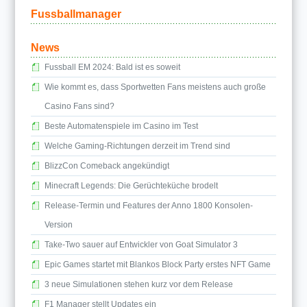
Fussballmanager
News
Fussball EM 2024: Bald ist es soweit
Wie kommt es, dass Sportwetten Fans meistens auch große
Casino Fans sind?
Beste Automatenspiele im Casino im Test
Welche Gaming-Richtungen derzeit im Trend sind
BlizzCon Comeback angekündigt
Minecraft Legends: Die Gerüchteküche brodelt
Release-Termin und Features der Anno 1800 Konsolen-
Version
Take-Two sauer auf Entwickler von Goat Simulator 3
Epic Games startet mit Blankos Block Party erstes NFT Game
3 neue Simulationen stehen kurz vor dem Release
F1 Manager stellt Updates ein