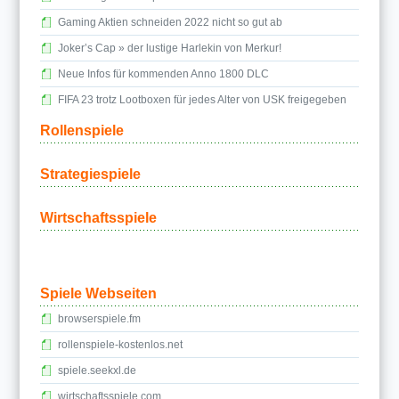
Gaming Aktien schneiden 2022 nicht so gut ab
Joker’s Cap » der lustige Harlekin von Merkur!
Neue Infos für kommenden Anno 1800 DLC
FIFA 23 trotz Lootboxen für jedes Alter von USK freigegeben
Rollenspiele
Strategiespiele
Wirtschaftsspiele
Spiele Webseiten
browserspiele.fm
rollenspiele-kostenlos.net
spiele.seekxl.de
wirtschaftsspiele.com