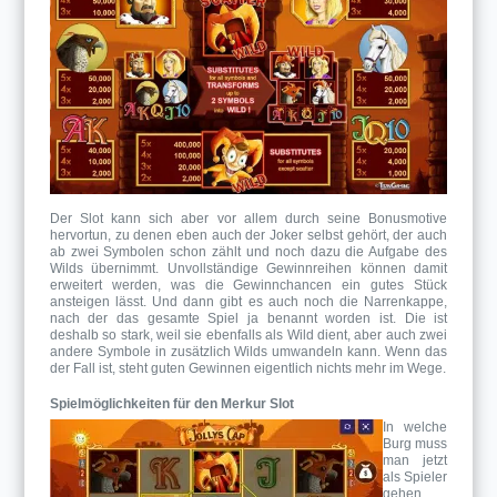
Der Slot kann sich aber vor allem durch seine Bonusmotive
hervortun, zu denen eben auch der Joker selbst gehört, der auch
ab zwei Symbolen schon zählt und noch dazu die Aufgabe des
Wilds übernimmt. Unvollständige Gewinnreihen können damit
erweitert werden, was die Gewinnchancen ein gutes Stück
ansteigen lässt. Und dann gibt es auch noch die Narrenkappe,
nach der das gesamte Spiel ja benannt worden ist. Die ist
deshalb so stark, weil sie ebenfalls als Wild dient, aber auch zwei
andere Symbole in zusätzlich Wilds umwandeln kann. Wenn das
der Fall ist, steht guten Gewinnen eigentlich nichts mehr im Wege.
Spielmöglichkeiten für den Merkur Slot
In welche
Burg muss
man jetzt
als Spieler
gehen,