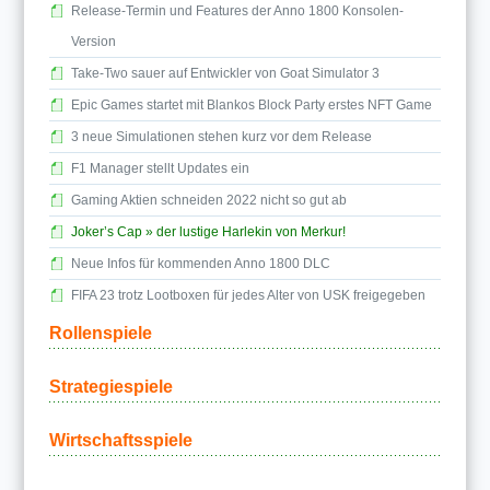
Release-Termin und Features der Anno 1800 Konsolen-
Version
Take-Two sauer auf Entwickler von Goat Simulator 3
Epic Games startet mit Blankos Block Party erstes NFT Game
3 neue Simulationen stehen kurz vor dem Release
F1 Manager stellt Updates ein
Gaming Aktien schneiden 2022 nicht so gut ab
Joker’s Cap » der lustige Harlekin von Merkur!
Neue Infos für kommenden Anno 1800 DLC
FIFA 23 trotz Lootboxen für jedes Alter von USK freigegeben
Rollenspiele
Strategiespiele
Wirtschaftsspiele