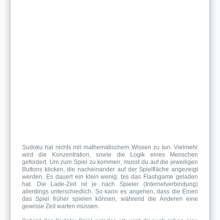
Sudoku hat nichts mit mathematischem Wissen zu tun. Vielmehr
wird die Konzentration, sowie die Logik eines Menschen
gefordert. Um zum Spiel zu kommen, musst du auf die jeweiligen
Buttons klicken, die nacheinander auf der Spielfläche angezeigt
werden. Es dauert ein klein wenig, bis das Flashgame geladen
hat. Die Lade-Zeit ist je nach Spieler (Internetverbindung)
allerdings unterschiedlich. So kann es angehen, dass die Einen
das Spiel früher spielen können, während die Anderen eine
gewisse Zeit warten müssen.