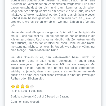
Sobald das Sudoku Spiel geladen ist, wird dir auch schon eine
Auswahl an verschiedenen Zahlenkästen vorgestellt. Für einen
davon entscheidest du dich und dann kann es auch schon
losgehen. Am Anfang wählst du am besten ein Spiel aus, welches
mit „Level 1“ gekennzeichnet wurde. Das ist das einfachste Level.
Sobald man besser geworden ist, kann man sich an „Level 2“
probieren, wo es schon erheblich weniger Zahlen als Vorlage
gibt.
Verwendet wird übrigens die ganze Spielzeit über lediglich die
Maus. Diese brauchst du, um die genannten Zahlen richtig in die
Kästen zu ordnen. Rechts kannst deutlich die Zeit erkennen, die
du brauchst, um das Zahlenrätsel zu lösen. Dabei ist das Rätsel
meistens gar nicht so schwer. Es fordert, wie schon erwähnt, nur
eine Menge Konzentration und Ruhe.
Ziel des Spieles ist es, den Zahlenkasten beim Sudoku so
auszufüllen, dass in allen Reihen senkrecht, in jedem Block,
sowie waagerecht jede Ziffer von 1-9 nur ein einziges Mal
auftaucht. Einige Zahlen sind bereits als Hilfe vorgegeben.
Wichtig ist jedoch, dass man, gerade als Anfänger mehrmals
guckt, ob es eine Zahl nicht schon zweimal in einer der jeweiligen
Reihen oder Blöcken gibt.
Rating: 4.0/
5
(1 vote cast)
Sudoku spielen
,
4.0
out of
5
based on
1
rating
Comments are closed.